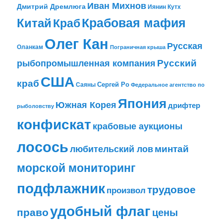
Иван Михнов
Дмитрий Дремлюга
Иянин Кутх
Крабовая мафия
Китай
Краб
Олег Кан
Русская
Оланкам
Пограничная крыша
рыбопромышленная компания
Русский
США
краб
Сергей Ро
Саяны
Федеральное агентство по
Япония
Южная Корея
дрифтер
рыболовству
конфискат
крабовые аукционы
лосось
любительский лов
минтай
морской мониторинг
подфлажник
трудовое
произвол
удобный флаг
право
цены