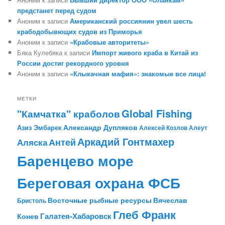
предстанет перед судом
Аноним к записи
Американский россиянин увел шесть
крабодобывющих судов из Приморья
Аноним к записи
«Крабовые авторитеты»
Бяка Кулебяка к записи
Импорт живого краба в Китай из
России достиг рекордного уровня
Аноним к записи
«Клыкачная мафия»: знакомые все лица!
МЕТКИ
Global Fishing
"Камчатка" краболов
Александр Дупляков
Азиз Эмбарек
Алексей Козлов
Алеут
Аркадий Гонтмахер
Антей
Аляска
Баренцево море
Береговая охрана ФСБ
Восточные рыбные ресурсы
Вячеслав
Бристоль
Глеб Франк
Галатея-Хабаровск
Конев