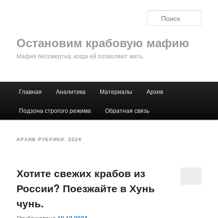
Поис
Остановим крабовую мафию
Мафия бессмертна, когда ей позволяют жить.
Главное меню
Главная
Аналитика
Материалы
Архив
Перейти к основному содержимому
Перейти к дополнительному содержимому
Подзона строгого режима
Обратная связь
АРХИВ РУБРИКИ:
2024
Хотите свежих крабов из
России? Поезжайте в Хунь
чунь.
Опубликовано