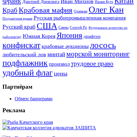
Китай
Франк
Иван Михнов
Дмитрий Дремлюга
Иянин Кутх
Олег Кан
Крабовая мафия
Краб
Оланкам
Русская рыбопромышленная компания
Пограничная крыша
США
Русский краб
Сергей Ро
Саяны
Федеральное агентство по
Япония
Южная Корея
дрифтер
рыболовству
лосось
конфискат
крабовые аукционы
морской мониторинг
минтай
любительский лов
подфлажник
трудовое право
произвол
удобный флаг
цены
Партнёрам
Обмен баннерами
Реклама