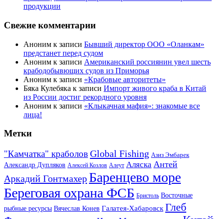
продукции
Свежие комментарии
Аноним к записи
Бывший директор ООО «Оланкам»
предстанет перед судом
Аноним к записи
Американский россиянин увел шесть
крабодобывющих судов из Приморья
Аноним к записи
«Крабовые авторитеты»
Бяка Кулебяка к записи
Импорт живого краба в Китай
из России достиг рекордного уровня
Аноним к записи
«Клыкачная мафия»: знакомые все
лица!
Метки
Global Fishing
"Камчатка" краболов
Азиз Эмбарек
Антей
Аляска
Александр Дупляков
Алексей Козлов
Алеут
Баренцево море
Аркадий Гонтмахер
Береговая охрана ФСБ
Восточные
Бристоль
Глеб
Галатея-Хабаровск
рыбные ресурсы
Вячеслав Конев