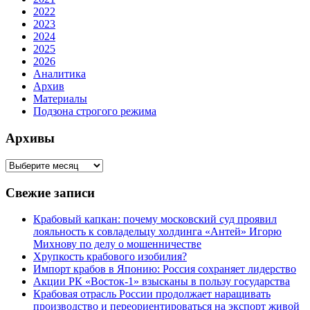
2022
2023
2024
2025
2026
Аналитика
Архив
Материалы
Подзона строгого режима
Архивы
Свежие записи
Крабовый капкан: почему московский суд проявил
лояльность к совладельцу холдинга «Антей» Игорю
Михнову по делу о мошенничестве
Хрупкость крабового изобилия?
Импорт крабов в Японию: Россия сохраняет лидерство
Акции РК «Восток-1» взысканы в пользу государства
Крабовая отрасль России продолжает наращивать
производство и переориентироваться на экспорт живой