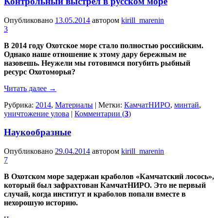
Контрольный выстрел в русском море
Опубликовано
13.05.2014
автором
kirill_marenin
3
В 2014 году Охотское море стало полностью российским.
Однако наше отношение к этому дару бережным не
назовешь. Неужели мы готовимся погубить рыбный
ресурс Охотоморья?
Читать далее
→
Рубрика:
2014
,
Материалы
|
Метки:
КамчатНИРО
,
минтай
,
уничтожение улова
|
Комментарии (
3
)
Наукообразные
Опубликовано
29.04.2014
автором
kirill_marenin
7
В Охотском море задержан краболов «Камчатский лосось»,
который был зафрахтован КамчатНИРО. Это не первый
случай, когда институт и краболов попали вместе в
нехорошую историю.