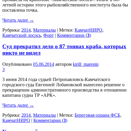
летней истории этого рыбохозяйственного института была бы
поставлена точка.
Читать далее
→
Рубрика:
2014
,
Материалы
|
Метки:
КамчатНИРО
,
Камчатский лосось
,
Форт
|
Комментарии (
3
)
Суд прекратил дело о 87 тоннах краба, которых
никто не видел
Опубликовано
05.06.2014
автором
kirill_marenin
3
3 июня 2014 года судьей Петропавловск-Камчатского
городского суда Евгенией Лобановской вынесено решение о
прекращении административного производства в отношении
капитана судна ТР «АРК».
Читать далее
→
Рубрика:
2014
,
Материалы
|
Метки:
Береговая охрана ФСБ
,
КамчатНИРО
|
Комментарии (
3
)