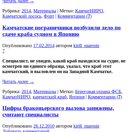
Читать далее
→
Рубрика:
2014
,
Материалы
|
Метки:
КамчатНИРО
,
Камчатский лосось
,
Форт
|
Комментарии (
7
)
Камчатские пограничники возбудили дело по
сдаче краба судном в Японию
Опубликовано
17.02.2014
автором
kirill_marenin
7
Специалист, не увидев, какой краб находился на судне, не
осмотрев ни единого образца, указал, что краб этот
камчатский, и выловлен он на Западной Камчатке.
Читать далее
→
Рубрика:
2014
,
Материалы
|
Метки:
Береговая охрана ФСБ
,
КамчатНИРО
,
камчатский краб
,
Япония
|
Комментарии (
7
)
Цифры браконьерского вылова занижены,
считают специалисты
Опубликовано
26.12.2010
автором
kirill_marenin
Добавить комментарий