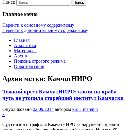
Поиск
Главное меню
Перейти к основному содержимому
Перейти к дополнительному содержимому
Главная
Аналитика
Материалы
Архив
Подзона строгого режима
Обратная связь
Архив метки:
КамчатНИРО
Тяжкий крест КамчатНИРО: квота на краба
чуть не утопила старейший институт Камчатки
Опубликовано
02.09.2014
автором
kirill_marenin
3
Суд снизил штраф для КамчатНИРО за нарушения правил
промысла на краболове «Камчатский лосось». Иначе в 80-