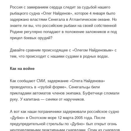
Россия с замиранием сердца следит за судьбой нашего
рыбацкого судна «Олег Найденов», которое 4 января было
задержано властями Сенегала в Атлантическом океане. Но
знаете ли вы, что российские рыбаки на своей собственной
Родине регулярно попадают в положение заложников и под
прицел боевых орудий?
Давайте сравним происходящее с «Олегом Найденовым» с
тем, что происходит с нашими судами в родных водах.
Как на войне
Как сообщают СМИ, задержание «Олега Найденова»
проводилось в «грубой форме». Сенегальцы били
прикладами автоматов членов экипажа. Буфетчице сломали
руку. У капитана — синяки от наручников.
А вот как наши пограничники задерживали российское судно
«Дубно» в Охотском море 12 марта 2005 года. После
предупредительной стрельбы по «Дубно» был открыт огонь
неуправляемыми реактивными снарядами. Один из снарядов