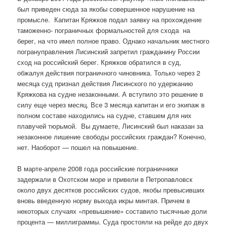
был приведен сюда за якобы совершенное нарушение на
промысле. Капитан Кряжков подал заявку на прохождение
таможенно- пограничных формальностей для схода на
берег, на что имел полное право. Однако начальник местного
погрануправления Лисинский запретил гражданину России
сход на российский берег. Кряжков обратился в суд,
обжалуя действия пограничного чиновника. Только через 2
месяца суд признал действия Лисинского по удержанию
Кряжкова на судне незаконными. А вступило это решение в
силу еще через месяц. Все 3 месяца капитан и его экипаж в
полном составе находились на судне, ставшем для них
плавучей тюрьмой. Вы думаете, Лисинский был наказан за
незаконное лишение свободы российских граждан? Конечно,
нет. Наоборот — пошел на повышение.
В марте-апреле 2008 года российские пограничники
задержали в Охотском море и привели в Петропавловск
около двух десятков российских судов, якобы превысивших
вновь введенную норму выхода икры минтая. Причем в
некоторых случаях «превышение» составило тысячные доли
процента — миллиграммы. Суда простояли на рейде до двух