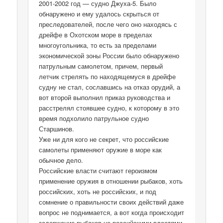
2001-2002 год — судно Джуха-5. Было
обнаружено и ему удалось скрыться от
преследователей, после чего оно находясь с
дрейфе в Охотском море в пределах
многоугольника, то есть за пределами
экономической зоны России было обнаружено
патрульным самолетом, причем, первый
летчик стрелять по находящемуся в дрейфе
судну не стал, сославшись на отказ орудий, а
вот второй выполнил приказ руководства и
расстрелял стоявшее судно, к которому в это
время подхолило патрульное судно
Старшинов.
Уже ни для кого не секрет, что российские
самолеты применяют оружие в море как
обычное дело.
Российские власти считают героизмом
применение оружия в отношении рыбаков, хоть
российских, хоть не российских, и под
сомнение о правильности своих действий даже
вопрос не поднимается, а вот когда происходит
задержание рыбаков не российскими властями,