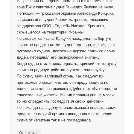
Разрешения на ведение промысла в экономической
зоне РФ у капитана судна Геннадия Яшкова не было.
Погибший — гражданин Украины Александр Крицкий,
записанный в судовой роли матросом, племянник
гендиректора ООО «Сидней» Николая Крицкого,
скрывшегося на территории Украины.
По словам капитана, Крицкий находился на борту в
качестве представителя судовладельца, фактически
руководил судном, постоянно держал связь со своим
дядей, передавал его распоряжения экипажу.
Когда судно стали преследовать, Крицкий отстегнул у
капитана радиоустройство и ушел в радиорубку.
По судну вели залповый огонь. Как следует из
протоколов опроса пилотов, они предупредили по
радиосвязи членов экипажа «Дубно», чтобы те надели
спасательные жилеты. Иными словами они не могли
точно определить последствия своих действий.
Но команда на выдачу членам экипажа спасательных
средств на случай прямого попадания и затопления
судна от капитана так и не последовала.
↓
Ответить