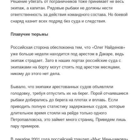
Решение убегать от пограничников тоже принимает не весь
экипаж, а капитан. Рядовые рыбаки не должны нести
ответственность за действия командного состава. Но боевой
снаряд казнит всех подряд без суда и следствия.
Плавучие тюрьмы
Российская сторона обеспокоена тем, что «Олег Найденов»
уже больше недели находится под арестом в Дакаре, ведь
экипаж страдает. Зато в наших портах российские суда с
экипажами на борту могут стоять под арестом месяцами,
никому до этого нет дела.
Бывало, что экипажи арестованных судов объявляли
голодовку, требуя отпустить их на берег. Порой отчаявшиеся
рыбаки добирались до берега на плотах и вплавь. Если
приводить полную статистику задержанных судов, которые
длительное время стояли на рейде только одного
Петропавловска, это займет много страниц. Приведем лишь
пару примеров.
В декабре 2001 года российский траулер «Мыс Меньшикова»