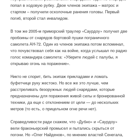
попал в ходовую рубку. Двое членов экипажа – матрос и
старпом – получили осколочные ранения головы. Первый
погиб, второй стал инвалидом.
В том же 2005-м приморский траулер «Саурдоу» получил две
пробоины от снарядов бортовой пушки пограничного
самолета АН-72. Один из членов экипажа потом вспоминал,
что почувствовал себя как на войне, когда услышал по радио
голос командира самолета: «Уберите людей с палубы, я
открываю огонь на поражение».
Никто не спорит, бить экипаж прикладами и ломать
буфетчице руку жестоко. Но все же это лучше, чем
расстреливать безоружных людей снарядами, которые
предназначены для поражения живой силы и бронированной
техники, да еще с отклонением от цели — до нескольких
метров (то есть, о прицельном огне речи нет).
Справедливости ради скажем, что «Дубно» и «Саурдоу»
вели браконьерский промысел и пытались скрыться от
погони. Но «Олег Найденов», по мнению властей Сенегала,