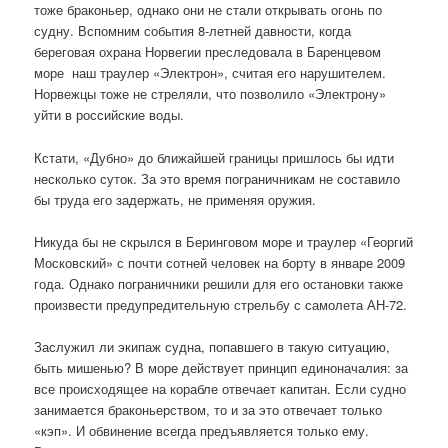
тоже браконьер, однако они не стали открывать огонь по
судну. Вспомним события 8-летней давности, когда
береговая охрана Норвегии преследовала в Баренцевом
море наш траулер «Электрон», считая его нарушителем.
Норвежцы тоже не стреляли, что позволило «Электрону»
уйти в российские воды.
Кстати, «Дубно» до ближайшей границы пришлось бы идти
несколько суток. За это время пограничникам не составило
бы труда его задержать, не применяя оружия.
Никуда бы не скрылся в Беринговом море и траулер «Георгий
Московский» с почти сотней человек на борту в январе 2009
года. Однако пограничники решили для его остановки также
произвести предупредительную стрельбу с самолета АН-72.
Заслужил ли экипаж судна, попавшего в такую ситуацию,
быть мишенью? В море действует принцип единоначалия: за
все происходящее на корабле отвечает капитан. Если судно
занимается браконьерством, то и за это отвечает только
«кэп». И обвинение всегда предъявляется только ему.