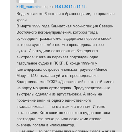
kirill_marenin
говорит
14.01.2014 в 14:41
:
Ведь могли же бороться с браконьерами, не проливая
крови.
В марте 1999 года Камчатская моринспекция Северо-
Восточного погрануправления, которой тогда
руководили гражданские, задержала первое в своей
истории судно – «Арго». Его преследовали трое
суток. И вынудили остановиться без единого
выстрела: с юга на перехват подтянули одно
патрульное судно и ПСКР. В конце 1999-го у
Командорских островов японский траулер «Мейсе
Мару – 128» пытался уйти от преследования.
Задерживал его ПСКР «Дзержинский», который имеет
на борту мощную артиллерию. Предупредительные
выстрелы сделали из артустановки. А огонь на
поражение вели из одного единственного
«Калашникова» — по мачтам и антеннам. И тоже
остановили. Хотя капитан японского судна все-таки
пострадал: его легко ранило осколками стекла –
очередь попала в иллюминатор.
Очевидно, что расстрелы промысловых судов – акция