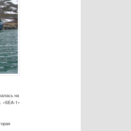
жалась на
. «SEA-1»
торая