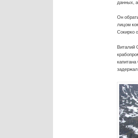
данных, а
Он обрат
лицом ко
Сокирко 
Виталий С
крабопро
капитана
задержали