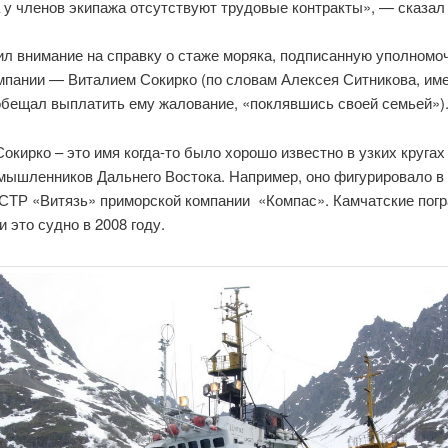
 у членов экипажа отсутствуют трудовые контракты», — сказал
ил внимание на справку о стаже моряка, подписанную уполном
мпании — Виталием Сокирко (по словам Алексея Ситникова, им
обещал выплатить ему жалование, «поклявшись своей семьей»)
окирко – это имя когда-то было хорошо известно в узких кругах
мышленников Дальнего Востока. Например, оно фигурировало в
 СТР «Витязь» приморской компании «Компас». Камчатские пог
 это судно в 2008 году.