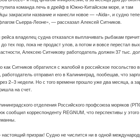
ступила команда лечь в дрейф в Южно-Китайском море, и там
цы закрасили название и нанесли новое — «Aida», и судно тепе
флагом Сьерра-Леоне», — рассказал Алексей Ситников.
м рейса владелец судна отказался выплачивать рыбакам причи
 до тех пор, пока не продаст улов, а потом и вовсе перестал вы
частности, Алексею Ситникову работодатель должен 37 тыс. до
о как Ситников обратился с жалобой в российское посольство в
 работодатель отправил его в Калининград, пообещав, что зарп
рез 2−3 недели. Но с того времени прошло уже два месяца, а з
пришла на счет.
лининградского отделения Российского профсоюза моряков (РП
юк сообщил корреспонденту REGNUM, что перспективы у этого
уманны.
 настоящий призрак! Судно не числится ни в одной международ