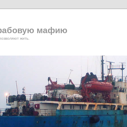
крабовую мафию
позволяют жить.