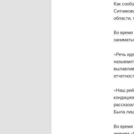
Как сооб
Ситникова
области, 
Во время 
заниматьс
«Речь ид
называют
вылавлива
отчетнос
«Наш рей
кондицион
рассказал
Была лиш
Во время
именем «S