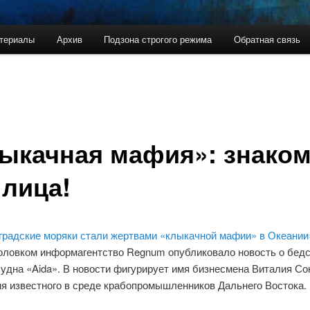
териалы
Архив
Подзона строгого режима
Обратная связь
держимому
ому содержимому
ыкачная мафия»: знако
 лица!
градские моряки стали жертвами «клыкачной мафии» в Океании
головком информагентство Regnum опубликовало новость о бед
удна «Aida». В новости фигурирует имя бизнесмена Виталия Сок
мя известного в среде крабопромышленников Дальнего Востока.