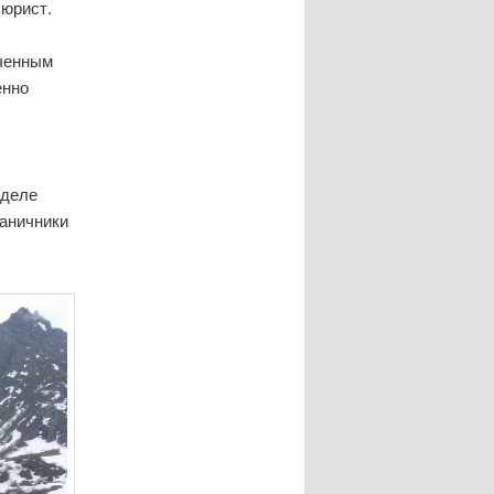
 юрист.
оченным
енно
.
 деле
раничники