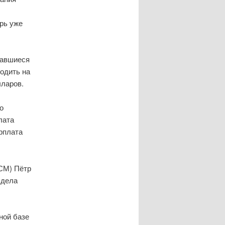
рь уже
тавшиеся
ходить на
лларов.
о
лата
арплата
СМ) Пётр
 дела
ной базе