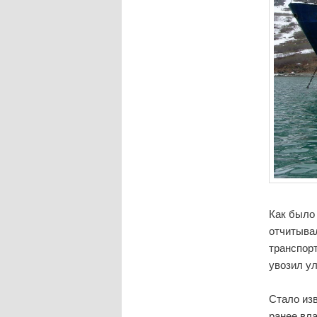
Как было 
отчитывал
транспор
увозил ул
Стало изв
ранее вла