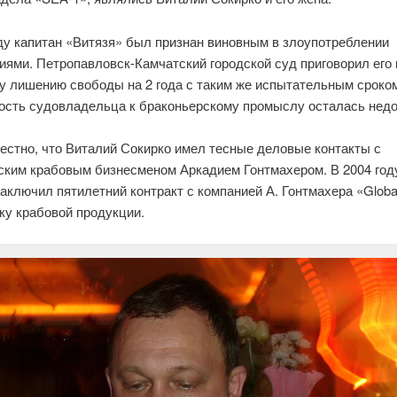
ду капитан «Витязя» был признан виновным в злоупотреблении
ями. Петропавловск-Камчатский городской суд приговорил его 
у лишению свободы на 2 года с таким же испытательным сроко
ость судовладельца к браконьерскому промыслу осталась недо
естно, что Виталий Сокирко имел тесные деловые контакты с
ским крабовым бизнесменом Аркадием Гонтмахером. В 2004 году
аключил пятилетний контракт с компанией А. Гонтмахера «Global
ку крабовой продукции.