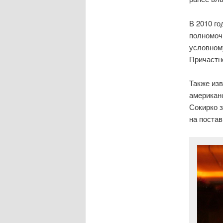
В 2010 го
полномочи
условном
Причастн
Также изв
американ
Сокирко з
на постав