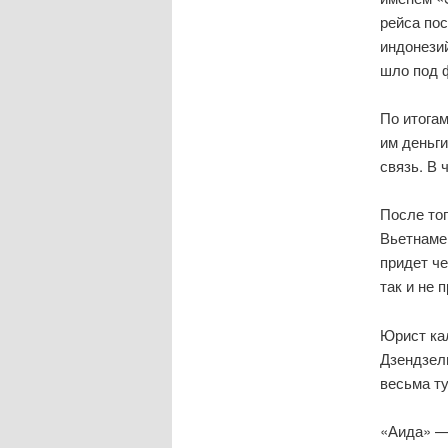
рейса по
индонезий
шло под 
По итога
им деньги
связь. В 
После тог
Вьетнаме,
придет че
так и не 
Юрист ка
Дзендзел
весьма т
«Аида» —