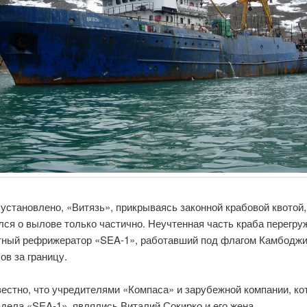
установлено, «Витязь», прикрываясь законной крабовой квотой,
ся о вылове только частично. Неучтенная часть краба перегру
тный рефрижератор «SEA-1», работавший под флагом Камбоджи
ов за границу.
естно, что учредителями «Компаса» и зарубежной компании, ко
дела «SEA-1», являлись Виталий Сокирко и его жена.