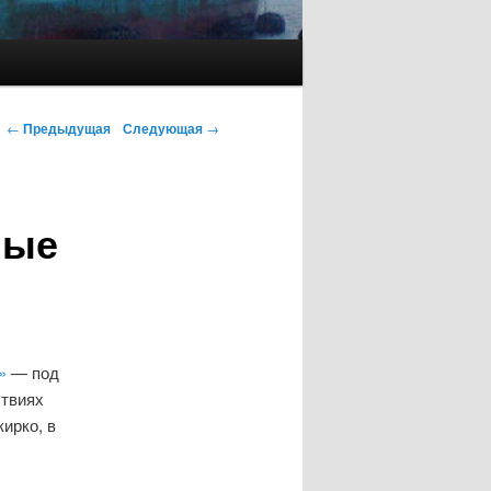
←
Предыдущая
Следующая
→
мые
»
— под
ствиях
ирко, в