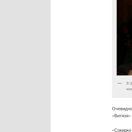
В 2
мен
Очевидно,
«Витязя»
«Сокирко