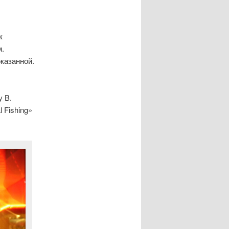
к
м.
казанной.
 В.
 Fishing»