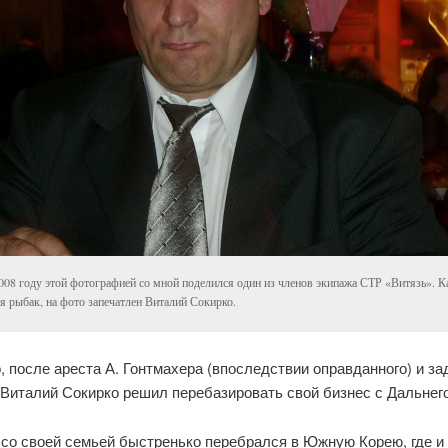
008 году этой фотографией со мной поделился один из членов экипажа СТР «Витязь». К
я рыбак, на фото запечатлен Виталий Сокирко.
 после ареста А. Гонтмахера (впоследствии оправданного) и з
 Виталий Сокирко решил перебазировать свой бизнес с Дальнего
 со своей семьей быстренько перебрался в Южную Корею, где и