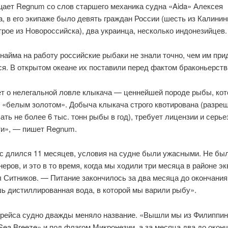
щает Regnum со слов старшего механика судна «Aida» Алексея
, в его экипаже было девять граждан России (шесть из Калинин
трое из Новороссийска), два украинца, несколько индонезийцев.
найма на работу российские рыбаки не знали точно, чем им при
я. В открытом океане их поставили перед фактом браконьерств
ет о нелегальной ловле клыкача — ценнейшей породе рыбы, ко
 «белым золотом». Добыча клыкача строго квотирована (разре
ть не более 6 тыс. тонн рыбы в год), требует лицензии и серь
ти», — пишет Regnum.
с длился 11 месяцев, условия на судне были ужасными. Не бы
еров, и это в то время, когда мы ходили три месяца в районе э
 Ситников. — Питание закончилось за два месяца до окончания
ь дистиллированная вода, в которой мы варили рыбу».
 рейса судно дважды меняло название. «Вышли мы из Филиппин
ea Breeze» и под флагом Микронезии, а за месяца два до окон