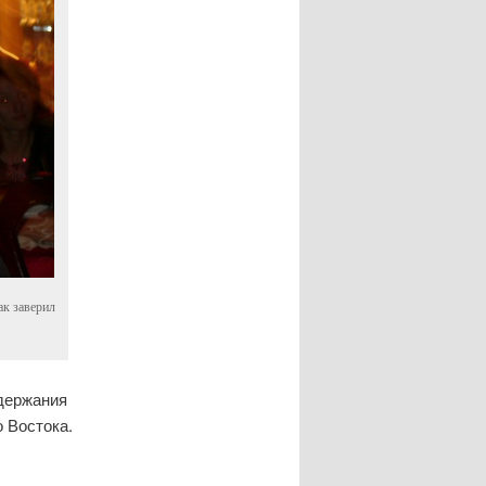
ак заверил
адержания
 Востока.