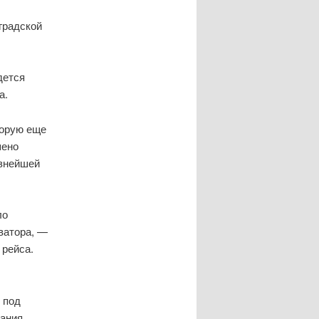
градской
дется
а.
торую еще
шено
езнейшей
ло
кватора, —
 рейса.
 под
чания