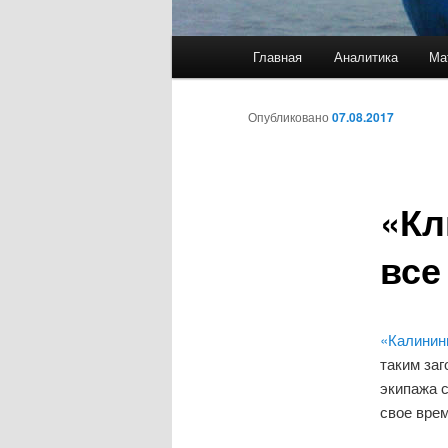
Главное меню
Главная
Аналитика
Ма
Перейти к основному со
Перейти к дополнительн
Навигация по записям
Опубликовано
07.08.2017
«Кл
все
«Калинин
таким за
экипажа с
свое вре