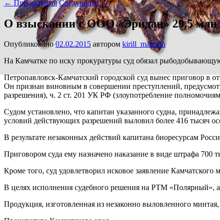
←
Предыдущая
Следующая
→
О взыскании с ООО «Эридан» 29,5 млн
Опубликовано
02.02.2015
автором
kirill_marenin
На Камчатке по иску прокуратуры суд обязал рыбодобывающую
Петропавловск-Камчатский городской суд вынес приговор в о
Он признан виновным в совершении преступлений, предусмотр
разрешения), ч. 2 ст. 201 УК РФ (злоупотребление полномочиям
Судом установлено, что капитан указанного судна, принадлеж
условий действующих разрешений выловил более 416 тысяч осо
В результате незаконных действий капитана биоресурсам Росс
Приговором суда ему назначено наказание в виде штрафа 700 т
Кроме того, суд удовлетворил исковое заявление Камчатского
В целях исполнения судебного решения на РТМ «Полярный», а 
Продукция, изготовленная из незаконно выловленного минтая,