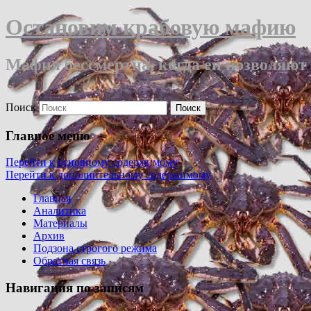
Остановим крабовую мафию
Мафия бессмертна, когда ей позволяют
Поиск
Главное меню
Перейти к основному содержимому
Перейти к дополнительному содержимому
Главная
Аналитика
Материалы
Архив
Подзона строгого режима
Обратная связь
Навигация по записям