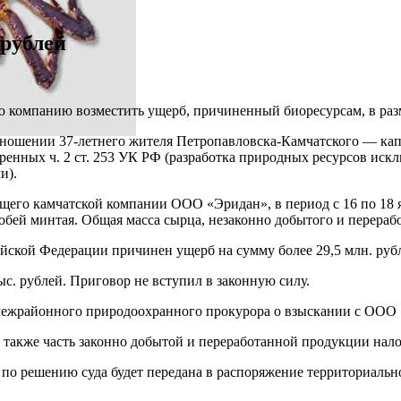
 рублей
 компанию возместить ущерб, причиненный биоресурсам, в разм
тношении 37-летнего жителя Петропавловска-Камчатского — ка
енных ч. 2 ст. 253 УК РФ (разработка природных ресурсов иск
и).
ащего камчатской компании ООО «Эридан», в период с 16 по 18 
бей минтая. Общая масса сырца, незаконно добытого и перерабо
ийской Федерации причинен ущерб на сумму более 29,5 млн. руб
ыс. рублей. Приговор не вступил в законную силу.
 межрайонного природоохранного прокурора о взыскании с ООО «
также часть законно добытой и переработанной продукции нало
 по решению суда будет передана в распоряжение территориаль