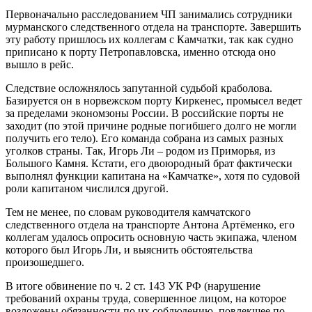
Первоначально расследованием ЧП занимались сотрудники
мурманского следственного отдела на транспорте. Завершить
эту работу пришлось их коллегам с Камчатки, так как судно
приписано к порту Петропавловска, именно отсюда оно
вышло в рейс.
Следствие осложнялось запутанной судьбой краболова.
Базируется он в норвежском порту Киркенес, промысел ведет
за пределами экономзоны России. В российские порты не
заходит (по этой причине родные погибшего долго не могли
получить его тело). Его команда собрана из самых разных
уголков страны. Так, Игорь Ли – родом из Приморья, из
Большого Камня. Кстати, его двоюродный брат фактически
выполнял функции капитана на «Камчатке», хотя по судовой
роли капитаном числился другой.
Тем не менее, по словам руководителя камчатского
следственного отдела на транспорте Антона Артёменко, его
коллегам удалось опросить основную часть экипажа, членом
которого был Игорь Ли, и выяснить обстоятельства
произошедшего.
В итоге обвинение по ч. 2 ст. 143 УК РФ (нарушение
требований охраны труда, совершенное лицом, на которое
возложены обязанности по их соблюдению, повлекшее по