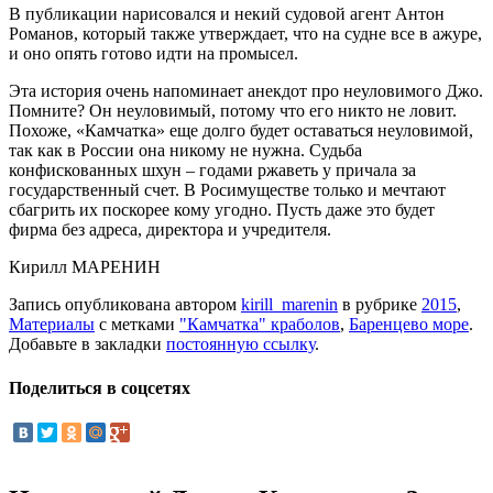
В публикации нарисовался и некий судовой агент Антон
Романов, который также утверждает, что на судне все в ажуре,
и оно опять готово идти на промысел.
Эта история очень напоминает анекдот про неуловимого Джо.
Помните? Он неуловимый, потому что его никто не ловит.
Похоже, «Камчатка» еще долго будет оставаться неуловимой,
так как в России она никому не нужна. Судьба
конфискованных шхун – годами ржаветь у причала за
государственный счет. В Росимуществе только и мечтают
сбагрить их поскорее кому угодно. Пусть даже это будет
фирма без адреса, директора и учредителя.
Кирилл МАРЕНИН
Запись опубликована автором
kirill_marenin
в рубрике
2015
,
Материалы
с метками
"Камчатка" краболов
,
Баренцево море
.
Добавьте в закладки
постоянную ссылку
.
Поделиться в соцсетях