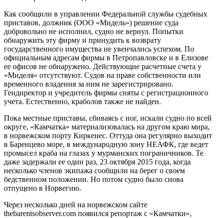
Как сообщили в управлении Федеральной службы судебных
приставов, должник (ООО «Мидель») решение суда
добровольно не исполнил, судно не вернул. Попытки
обнаружить эту фирму и принудить к возврату
государственного имущества не увенчались успехом. По
официальным адресам фирмы в Петропавловске и в Елизове
ее офисов не обнаружено. Действующие расчетные счета у
«Миделя» отсутствуют. Судов на праве собственности или
временного владения за ним не зарегистрировано.
Гендиректор и учредитель фирмы сняты с регистрационного
учета. Естественно, краболов также не найден.
Пока местные приставы, сбиваясь с ног, искали судно по всей
округе, «Камчатка» материализовалась на другом краю мира,
в норвежском порту Киркенес. Оттуда она регулярно выходит
в Баренцево море, в международную зону НЕАФК, где ведет
промысел краба на глазах у мурманских пограничников. Те
даже задержали ее один раз, 23 октября 2015 года, когда
несколько членов экипажа сообщили на берег о своем
бедственном положении. Но потом судно было снова
отпущено в Норвегию.
Через несколько дней на норвежском сайте
thebarentsobserver.com появился репортаж с «Камчатки»,