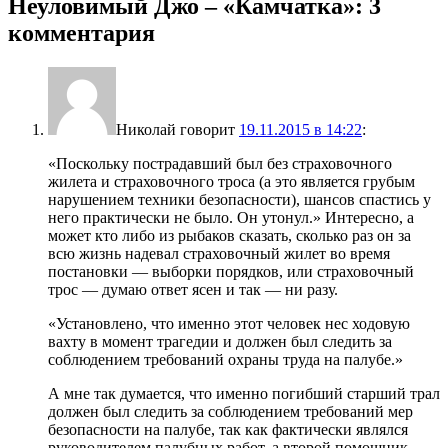
Неуловимый Джо – «Камчатка»
: 3
комментария
Николай
говорит
19.11.2015 в 14:22
:
«Поскольку пострадавший был без страховочного
жилета и страховочного троса (а это является грубым
нарушением техники безопасности), шансов спастись у
него практически не было. Он утонул.» Интересно, а
может кто либо из рыбаков сказать, сколько раз он за
всю жизнь надевал страховочный жилет во время
постановки — выборки порядков, или страховочный
трос — думаю ответ ясен и так — ни разу.
«Установлено, что именно этот человек нес ходовую
вахту в момент трагедии и должен был следить за
соблюдением требований охраны труда на палубе.»
А мне так думается, что именно погибший старший трал
должен был следить за соблюдением требований мер
безопасности на палубе, так как фактически являлся
руководителем палубных работ, а второй помощник