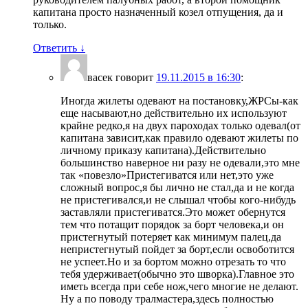
капитана просто назначенный козел отпущения, да и
только.
Ответить
↓
васек
говорит
19.11.2015 в 16:30
:
Иногда жилеты одевают на постановку,ЖРСы-как
еще насывают,но действительно их используют
крайне редко,я на двух пароходах только одевал(от
капитана зависит,как правило одевают жилеты по
личному приказу капитана).Действительно
большинство наверное ни разу не одевали,это мне
так «повезло»Пристегиватся или нет,это уже
сложный вопрос,я бы лично не стал,да и не когда
не пристегивался,и не слышал чтобы кого-нибудь
заставляли пристегиватся.Это может обернутся
тем что потащит порядок за борт человека,и он
пристегнутый потеряет как минимум палец,да
непристегнутый пойдет за борт,если освоботится
не успеет.Но и за бортом можно отрезать то что
тебя удерживает(обычно это шворка).Главное это
иметь всегда при себе нож,чего многие не делают.
Ну а по поводу тралмастера,здесь полностью