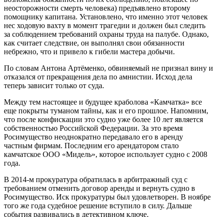
неосторожности смерть человека) предъявлено второму
помощнику капитана. Установлено, что именно этот человек
нес ходовую вахту в момент трагедии и должен был следить
за соблюдением требований охраны труда на палубе. Однако,
как считает следствие, он выполнял свои обязанности
небрежно, что и привело к гибели мастера добычи.
По словам Антона Артёменко, обвиняемый не признал вину и
отказался от прекращения дела по амнистии. Исход дела
теперь зависит только от суда.
Между тем настоящее и будущее краболова «Камчатка» все
еще покрыты туманом тайны, как и его прошлое. Напомним,
что после конфискации это судно уже более 10 лет является
собственностью Российской Федерации. За это время
Росимущество неоднократно передавало его в аренду
частным фирмам. Последним его арендатором стало
камчатское ООО «Мидель», которое использует судно с 2008
года.
В 2014-м прокуратура обратилась в арбитражный суд с
требованием отменить договор аренды и вернуть судно в
Росимущество. Иск прокуратуры был удовлетворен. В ноябре
того же года судебное решение вступило в силу. Дальше
события развивались в детективном ключе.