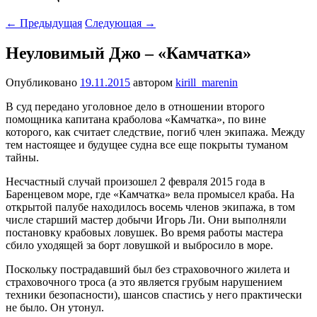
←
Предыдущая
Следующая
→
Неуловимый Джо – «Камчатка»
Опубликовано
19.11.2015
автором
kirill_marenin
В суд передано уголовное дело в отношении второго
помощника капитана краболова «Камчатка», по вине
которого, как считает следствие, погиб член экипажа. Между
тем настоящее и будущее судна все еще покрыты туманом
тайны.
Несчастный случай произошел 2 февраля 2015 года в
Баренцевом море, где «Камчатка» вела промысел краба. На
открытой палубе находилось восемь членов экипажа, в том
числе старший мастер добычи Игорь Ли. Они выполняли
постановку крабовых ловушек. Во время работы мастера
сбило уходящей за борт ловушкой и выбросило в море.
Поскольку пострадавший был без страховочного жилета и
страховочного троса (а это является грубым нарушением
техники безопасности), шансов спастись у него практически
не было. Он утонул.