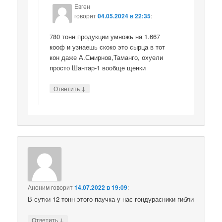
Евген
говорит
04.05.2024 в 22:35
:
780 тонн продукции умножь на 1.667
кооф и узнаешь скоко это сырца в тот
кон даже А.Смирнов,Таманго, охуели
просто Шантар-1 вообще щенки
↓
Ответить
Аноним
говорит
14.07.2022 в 19:09
:
В сутки 12 тонн этого паучка у нас гондурасники гибли
↓
Ответить