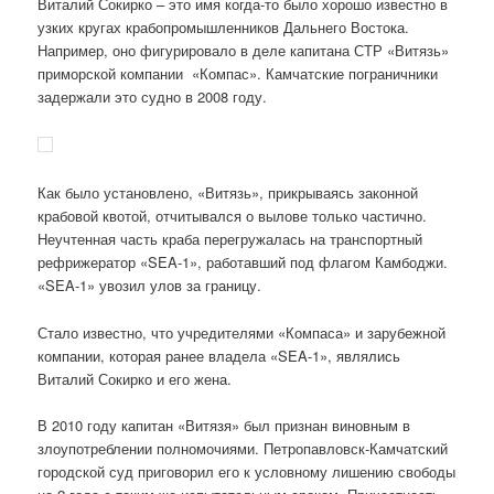
Виталий Сокирко – это имя когда-то было хорошо известно в
узких кругах крабопромышленников Дальнего Востока.
Например, оно фигурировало в деле капитана СТР «Витязь»
приморской компании «Компас». Камчатские пограничники
задержали это судно в 2008 году.
Как было установлено, «Витязь», прикрываясь законной
крабовой квотой, отчитывался о вылове только частично.
Неучтенная часть краба перегружалась на транспортный
рефрижератор «SEA-1», работавший под флагом Камбоджи.
«SEA-1» увозил улов за границу.
Стало известно, что учредителями «Компаса» и зарубежной
компании, которая ранее владела «SEA-1», являлись
Виталий Сокирко и его жена.
В 2010 году капитан «Витязя» был признан виновным в
злоупотреблении полномочиями. Петропавловск-Камчатский
городской суд приговорил его к условному лишению свободы