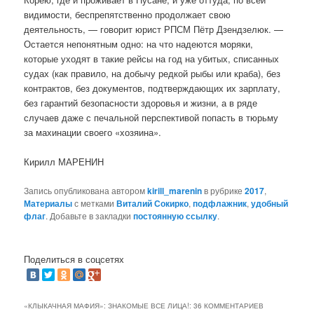
видимости, беспрепятственно продолжает свою
деятельность, — говорит юрист РПСМ Пётр Дзендзелюк. —
Остается непонятным одно: на что надеются моряки,
которые уходят в такие рейсы на год на убитых, списанных
судах (как правило, на добычу редкой рыбы или краба), без
контрактов, без документов, подтверждающих их зарплату,
без гарантий безопасности здоровья и жизни, а в ряде
случаев даже с печальной перспективой попасть в тюрьму
за махинации своего «хозяина».
Кирилл МАРЕНИН
Запись опубликована автором
kirill_marenin
в рубрике
2017
,
Материалы
с метками
Виталий Сокирко
,
подфлажник
,
удобный
флаг
. Добавьте в закладки
постоянную ссылку
.
Поделиться в соцсетях
«КЛЫКАЧНАЯ МАФИЯ»: ЗНАКОМЫЕ ВСЕ ЛИЦА!
: 36 КОММЕНТАРИЕВ