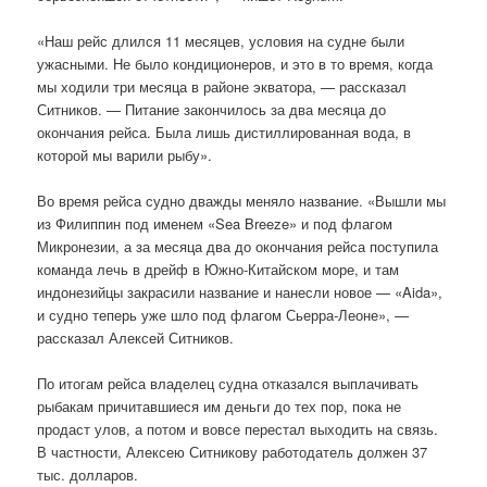
«Наш рейс длился 11 месяцев, условия на судне были
ужасными. Не было кондиционеров, и это в то время, когда
мы ходили три месяца в районе экватора, — рассказал
Ситников. — Питание закончилось за два месяца до
окончания рейса. Была лишь дистиллированная вода, в
которой мы варили рыбу».
Во время рейса судно дважды меняло название. «Вышли мы
из Филиппин под именем «Sea Breeze» и под флагом
Микронезии, а за месяца два до окончания рейса поступила
команда лечь в дрейф в Южно-Китайском море, и там
индонезийцы закрасили название и нанесли новое — «Aida»,
и судно теперь уже шло под флагом Сьерра-Леоне», —
рассказал Алексей Ситников.
По итогам рейса владелец судна отказался выплачивать
рыбакам причитавшиеся им деньги до тех пор, пока не
продаст улов, а потом и вовсе перестал выходить на связь.
В частности, Алексею Ситникову работодатель должен 37
тыс. долларов.