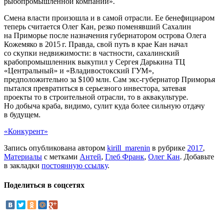
рыбопромышленной компании».
Смена власти произошла и в самой отрасли. Ее бенефициаром
теперь считается Олег Кан, резко поменявший Сахалин
на Приморье после назначения губернатором острова Олега
Кожемяко в 2015 г. Правда, свой путь в крае Кан начал
со скупки недвижимости: в частности, сахалинский
крабопромышленник выкупил у Сергея Дарькина ТЦ
«Центральный» и «Владивостокский ГУМ»,
предположительно за $100 млн. Сам экс-губернатор Приморья
пытался превратиться в серьезного инвестора, затевая
проекты то в строительной отрасли, то в аквакультуре.
Но добыча краба, видимо, сулит куда более сильную отдачу
в будущем.
«Конкурент»
Запись опубликована автором
kirill_marenin
в рубрике
2017
,
Материалы
с метками
Антей
,
Глеб Франк
,
Олег Кан
. Добавьте
в закладки
постоянную ссылку
.
Поделиться в соцсетях