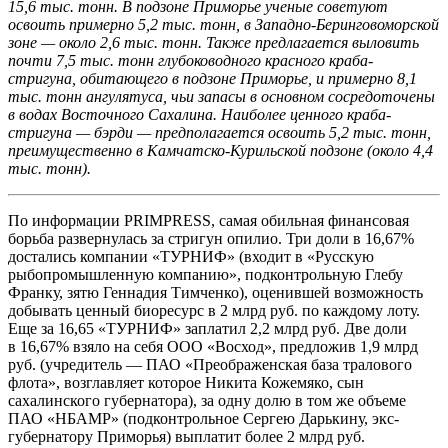
15,6 тыс. тонн. В подзоне Приморье ученые советуют
освоить примерно 5,2 тыс. тонн, в Западно-Беринговоморской
зоне — около 2,6 тыс. тонн. Также предлагается выловить
почти 7,5 тыс. тонн глубоководного красного краба-
стригуна, обитающего в подзоне Приморье, и примерно 8,1
тыс. тонн ангулятуса, чьи запасы в основном сосредоточены
в водах Восточного Сахалина. Наиболее ценного краба-
стригуна — бэрди — предполагается освоить 5,2 тыс. тонн,
преимущественно в Камчатско-Курильской подзоне (около 4,4
тыс. тонн).
По информации PRIMPRESS, самая обильная финансовая
борьба развернулась за стригун опилио. Три доли в 16,67%
достались компании «ТУРНИФ» (входит в «Русскую
рыбопромышленную компанию», подконтрольную Глебу
Франку, зятю Геннадия Тимченко), оценившей возможность
добывать ценный биоресурс в 2 млрд руб. по каждому лоту.
Еще за 16,65 «ТУРНИФ» заплатил 2,2 млрд руб. Две доли
в 16,67% взяло на себя ООО «Восход», предложив 1,9 млрд
руб. (учредитель — ПАО «Преображенская база тралового
флота», возглавляет которое Никита Кожемяко, сын
сахалинского губернатора), за одну долю в том же объеме
ПАО «НБАМР» (подконтрольное Сергею Дарькину, экс-
губернатору Приморья) выплатит более 2 млрд руб.