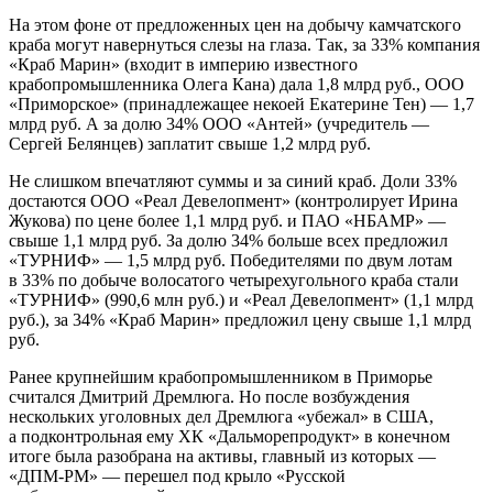
На этом фоне от предложенных цен на добычу камчатского
краба могут навернуться слезы на глаза. Так, за 33% компания
«Краб Марин» (входит в империю известного
крабопромышленника Олега Кана) дала 1,8 млрд руб., ООО
«Приморское» (принадлежащее некоей Екатерине Тен) — 1,7
млрд руб. А за долю 34% ООО «Антей» (учредитель —
Сергей Белянцев) заплатит свыше 1,2 млрд руб.
Не слишком впечатляют суммы и за синий краб. Доли 33%
достаются ООО «Реал Девелопмент» (контролирует Ирина
Жукова) по цене более 1,1 млрд руб. и ПАО «НБАМР» —
свыше 1,1 млрд руб. За долю 34% больше всех предложил
«ТУРНИФ» — 1,5 млрд руб. Победителями по двум лотам
в 33% по добыче волосатого четырехугольного краба стали
«ТУРНИФ» (990,6 млн руб.) и «Реал Девелопмент» (1,1 млрд
руб.), за 34% «Краб Марин» предложил цену свыше 1,1 млрд
руб.
Ранее крупнейшим крабопромышленником в Приморье
считался Дмитрий Дремлюга. Но после возбуждения
нескольких уголовных дел Дремлюга «убежал» в США,
а подконтрольная ему ХК «Дальморепродукт» в конечном
итоге была разобрана на активы, главный из которых —
«ДПМ-РМ» — перешел под крыло «Русской