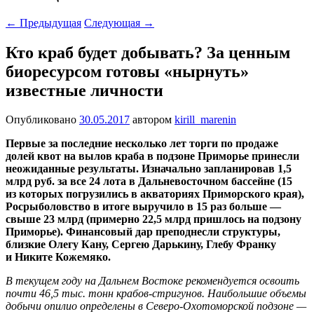
←
Предыдущая
Следующая
→
Кто краб будет добывать? За ценным
биоресурсом готовы «нырнуть»
известные личности
Опубликовано
30.05.2017
автором
kirill_marenin
Первые за последние несколько лет торги по продаже
долей квот на вылов краба в подзоне Приморье принесли
неожиданные результаты. Изначально запланировав 1,5
млрд руб. за все 24 лота в Дальневосточном бассейне (15
из которых погрузились в акваториях Приморского края),
Росрыболовство в итоге выручило в 15 раз больше —
свыше 23 млрд (примерно 22,5 млрд пришлось на подзону
Приморье). Финансовый дар преподнесли структуры,
близкие Олегу Кану, Сергею Дарькину, Глебу Франку
и Никите Кожемяко.
В текущем году на Дальнем Востоке рекомендуется освоить
почти 46,5 тыс. тонн крабов-стригунов. Наибольшие объемы
добычи опилио определены в Северо-Охотоморской подзоне —