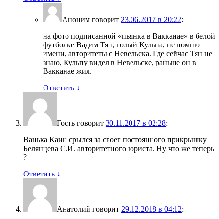
Аноним
говорит
23.06.2017 в 20:22
:
на фото подписанной «пьянка в Вакканае» в белой
футболке Вадим Тян, голый Кульпа, не помню
имени, авторитеты с Невельска. Где сейчас Тян не
знаю, Кульпу видел в Невельске, раньше он в
Вакканае жил.
Ответить
↓
Гость
говорит
30.11.2017 в 02:28
:
Ванька Каин срылся за своег постоянного прикрышку
Белянцева С.И. авторитетного юриста. Ну что же теперь
?
Ответить
↓
Анатолий
говорит
29.12.2018 в 04:12
: