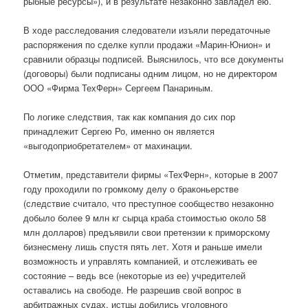
рыбные ресурсы»), и в результате незаконно завладел ею.
В ходе расследования следователи изъяли передаточные
распоряжения по сделке купли продажи «Марин-Юнион» и
сравнили образцы подписей. Выяснилось, что все документы
(договоры) были подписаны одним лицом, но не директором
ООО «Фирма ТехФерн» Сергеем Панариным.
По логике следствия, так как компания до сих пор
принадлежит Сергею Ро, именно он является
«выгодоприобретателем» от махинации.
Отметим, представители фирмы «ТехФерн», которые в 2007
году проходили по громкому делу о браконьерстве
(следствие считало, что преступное сообщество незаконно
добыло более 9 млн кг сырца краба стоимостью около 58
млн долларов) предъявили свои претензии к приморскому
бизнесмену лишь спустя пять лет. Хотя и раньше имели
возможность и управлять компанией, и отслеживать ее
состояние – ведь все (некоторые из ее) учредителей
оставались на свободе. Не разрешив свой вопрос в
арбитражных судах, истцы добились уголовного