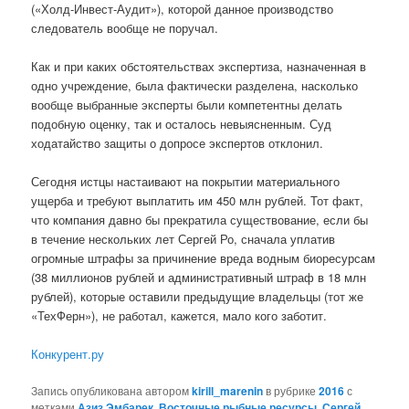
(«Холд-Инвест-Аудит»), которой данное производство
следователь вообще не поручал.
Как и при каких обстоятельствах экспертиза, назначенная в
одно учреждение, была фактически разделена, насколько
вообще выбранные эксперты были компетентны делать
подобную оценку, так и осталось невыясненным. Суд
ходатайство защиты о допросе экспертов отклонил.
Сегодня истцы настаивают на покрытии материального
ущерба и требуют выплатить им 450 млн рублей. Тот факт,
что компания давно бы прекратила существование, если бы
в течение нескольких лет Сергей Ро, сначала уплатив
огромные штрафы за причинение вреда водным биоресурсам
(38 миллионов рублей и административный штраф в 18 млн
рублей), которые оставили предыдущие владельцы (тот же
«ТехФерн»), не работал, кажется, мало кого заботит.
Конкурент.ру
Запись опубликована автором
kirill_marenin
в рубрике
2016
с
метками
Азиз Эмбарек
,
Восточные рыбные ресурсы
,
Сергей