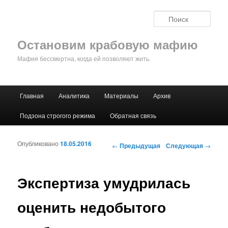
Поис
Остановим крабовую мафию
Мафия бессмертна, когда ей позволяют жить.
Главное меню
Главная
Аналитика
Материалы
Архив
Перейти к основному содержимому
Перейти к дополнительному содержимому
Подзона строгого режима
Обратная связь
Опубликовано
18.05.2016
Навигация по записям
←
Предыдущая
Следующая
→
Экспертиза умудрилась
оценить недобытого