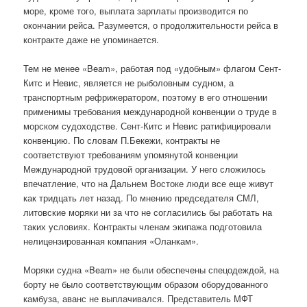
море, кроме того, выплата зарплаты производится по
окончании рейса. Разумеется, о продолжительности рейса в
контракте даже не упоминается.
Тем не менее «Beam», работая под «удобным» флагом Сент-
Китс и Невис, является не рыболовным судном, а
транспортным рефрижератором, поэтому в его отношении
применимы требования международной конвенции о труде в
морском судоходстве. Сент-Китс и Невис ратифицировали
конвенцию. По словам П.Бекежи, контракты не
соответствуют требованиям упомянутой конвенции
Международной трудовой организации. У него сложилось
впечатление, что на Дальнем Востоке люди все еще живут
как тридцать лет назад. По мнению председателя СМЛ,
литовские моряки ни за что не согласились бы работать на
таких условиях. Контракты членам экипажа подготовила
нелицензированная компания «Оланкам».
Моряки судна «Beam» не были обеспечены спецодеждой, на
борту не было соответствующим образом оборудованного
камбуза, аванс не выплачивался. Представитель МФТ