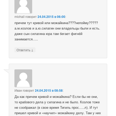
michail
говорит
24.04.2015 в 06:00
:
причем тут кривой или можайкина????непойму?????
а.м.козлов и а.ю.силагин они владельцы были и есть.
даже сын силагина юра там бегает фигнёй
занимается…..
↓
Ответить
Иван
говорит
24.04.2015 в 08:58
:
Да как причем кривой и можайкина? Если бы не они,
то крабового дела у силагина и не было. Козлов тоже
не соображал (в свое время Тигиль прос…..л). И тут
пришел кривой и «научил» можайкину делу. Там у них