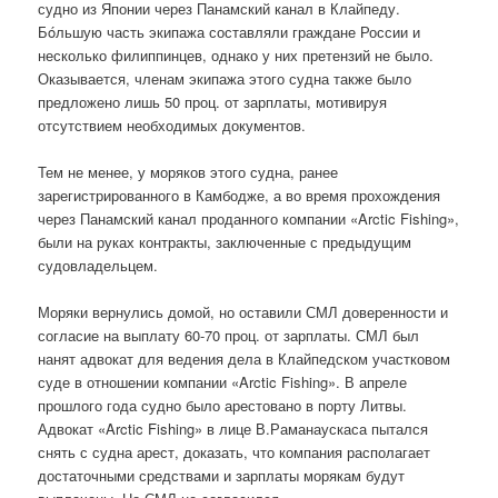
судно из Японии через Панамский канал в Клайпеду.
Бóльшую часть экипажа составляли граждане России и
несколько филиппинцев, однако у них претензий не было.
Оказывается, членам экипажа этого судна также было
предложено лишь 50 проц. от зарплаты, мотивируя
отсутствием необходимых документов.
Тем не менее, у моряков этого судна, ранее
зарегистрированного в Камбодже, а во время прохождения
через Панамский канал проданного компании «Arctic Fishing»,
были на руках контракты, заключенные с предыдущим
судовладельцем.
Моряки вернулись домой, но оставили СМЛ доверенности и
согласие на выплату 60-70 проц. от зарплаты. СМЛ был
нанят адвокат для ведения дела в Клайпедском участковом
суде в отношении компании «Arctic Fishing». В апреле
прошлого года судно было арестовано в порту Литвы.
Адвокат «Arctic Fishing» в лице В.Раманаускаса пытался
снять с судна арест, доказать, что компания располагает
достаточными средствами и зарплаты морякам будут