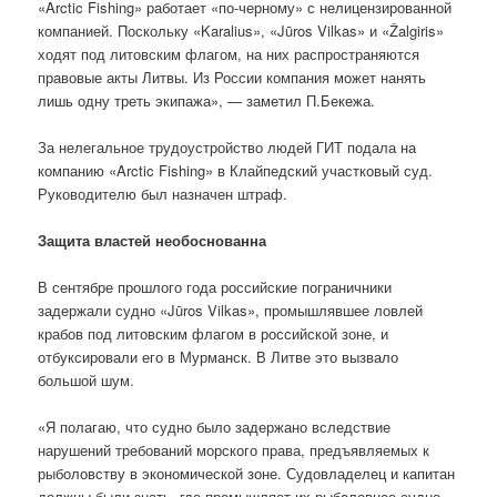
«Arctic Fishing» работает «по-черному» с нелицензированной
компанией. Поскольку «Karalius», «Jūros Vilkas» и «Žalgiris»
ходят под литовским флагом, на них распространяются
правовые акты Литвы. Из России компания может нанять
лишь одну треть экипажа», — заметил П.Бекежа.
За нелегальное трудоустройство людей ГИТ подала на
компанию «Arctic Fishing» в Клайпедский участковый суд.
Руководителю был назначен штраф.
Защита властей необоснованна
В сентябре прошлого года российские пограничники
задержали судно «Jūros Vilkas», промышлявшее ловлей
крабов под литовским флагом в российской зоне, и
отбуксировали его в Мурманск. В Литве это вызвало
большой шум.
«Я полагаю, что судно было задержано вследствие
нарушений требований морского права, предъявляемых к
рыболовству в экономической зоне. Судовладелец и капитан
должны были знать, где промышляет их рыболовное судно.