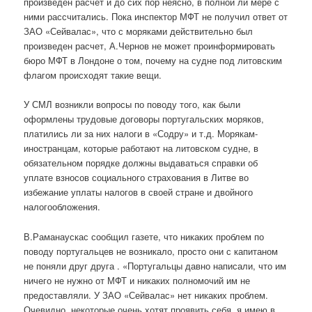
произведен расчет и до сих пор неясно, в полной ли мере с
ними рассчитались. Пока инспектор МФТ не получил ответ от
ЗАО «Сейвалас», что с моряками действительно был
произведен расчет, А.Чернов не может проинформировать
бюро МФТ в Лондоне о том, почему на судне под литовским
флагом происходят такие вещи.
У СМЛ возникли вопросы по поводу того, как были
оформлены трудовые договоры португальских моряков,
платились ли за них налоги в «Содру» и т.д. Морякам-
иностранцам, которые работают на литовском судне, в
обязательном порядке должны выдаваться справки об
уплате взносов социального страхования в Литве во
избежание уплаты налогов в своей стране и двойного
налогообложения.
В.Раманаускас сообщил газете, что никаких проблем по
поводу португальцев не возникало, просто они с капитаном
не поняли друг друга . «Португальцы давно написали, что им
ничего не нужно от МФТ и никаких полномочий им не
предоставляли. У ЗАО «Сейвалас» нет никаких проблем.
Очевидно, некоторые очень хотят проявить себя, я имею в