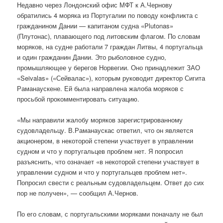
Недавно через Лондонский офис МФТ к А.Чернову
обратились 4 моряка из Португалии по поводу конфликта с
гражданином Дании — капитаном судна «Plutonas»
(Плутонас), плавающего под литовским флагом. По словам
моряков, на судне работали 7 граждан Литвы, 4 португальца
и один гражданин Дании. Это рыболовное судно,
промышляющее у берегов Норвегии. Оно принадлежит ЗАО
«Seivalas» («Сейвалас»), которым руководит директор Сигита
Раманаускене. Ей была направлена жалоба моряков с
просьбой прокомментировать ситуацию.
«Мы направили жалобу моряков зарегистрированному
судовладельцу. В.Раманаускас ответил, что он является
акционером, в некоторой степени участвует в управлении
судном и что у португальцев проблем нет. Я попросил
разъяснить, что означает «в некоторой степени участвует в
управлении судном и что у португальцев проблем нет».
Попросил свести с реальным судовладельцем. Ответ до сих
пор не получен», — сообщил А.Чернов.
По его словам, с португальскими моряками поначалу не был