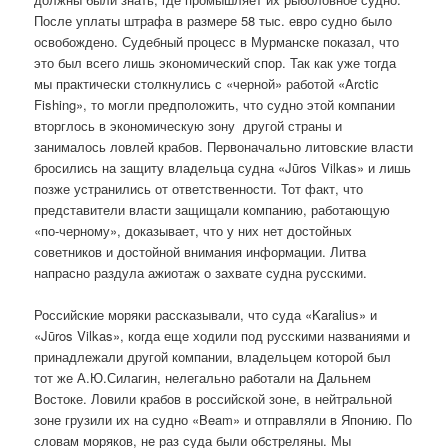
После уплаты штрафа в размере 58 тыс. евро судно было
освобождено. Судебный процесс в Мурманске показал, что
это был всего лишь экономический спор. Так как уже тогда
мы практически столкнулись с «черной» работой «Arctic
Fishing», то могли предположить, что судно этой компании
вторглось в экономическую зону другой страны и
занималось ловлей крабов. Первоначально литовские власти
бросились на защиту владельца судна «Jūros Vilkas» и лишь
позже устранились от ответственности. Тот факт, что
представители власти защищали компанию, работающую
«по-черному», доказывает, что у них нет достойных
советников и достойной внимания информации. Литва
напрасно раздула ажиотаж о захвате судна русскими.
Российские моряки рассказывали, что суда «Karalius» и
«Jūros Vilkas», когда еще ходили под русскими названиями и
принадлежали другой компании, владельцем которой был
тот же А.Ю.Силагин, нелегально работали на Дальнем
Востоке. Ловили крабов в российской зоне, в нейтральной
зоне грузили их на судно «Beam» и отправляли в Японию. По
словам моряков, не раз суда были обстреляны. Мы