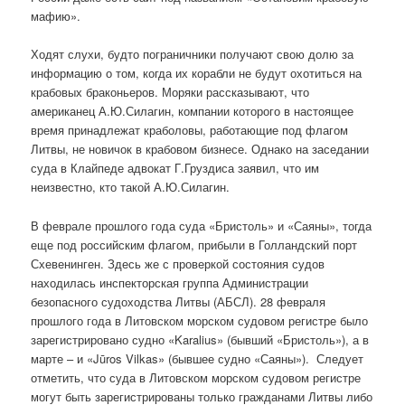
мафию».
Ходят слухи, будто пограничники получают свою долю за
информацию о том, когда их корабли не будут охотиться на
крабовых браконьеров. Моряки рассказывают, что
американец А.Ю.Силагин, компании которого в настоящее
время принадлежат краболовы, работающие под флагом
Литвы, не новичок в крабовом бизнесе. Однако на заседании
суда в Клайпеде адвокат Г.Груздиса заявил, что им
неизвестно, кто такой А.Ю.Силагин.
В феврале прошлого года суда «Бристоль» и «Саяны», тогда
еще под российским флагом, прибыли в Голландский порт
Схевенинген. Здесь же с проверкой состояния судов
находилась инспекторская группа Администрации
безопасного судоходства Литвы (АБСЛ). 28 февраля
прошлого года в Литовском морском судовом регистре было
зарегистрировано судно «Karalius» (бывший «Бристоль»), а в
марте – и «Jūros Vilkas» (бывшее судно «Саяны»). Следует
отметить, что суда в Литовском морском судовом регистре
могут быть зарегистрированы только гражданами Литвы либо