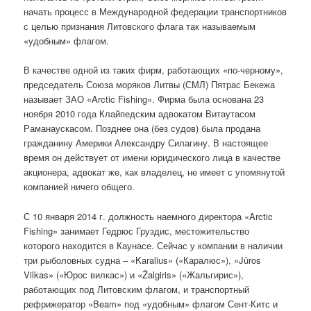
начать процесс в Международной федерации транспортников
с целью признания Литовского флага так называемым
«удобным» флагом.
В качестве одной из таких фирм, работающих «по-черному»,
председатель Союза моряков Литвы (СМЛ) Пятрас Бекежа
называет ЗАО «Arctic Fishing». Фирма была основана 23
ноября 2010 года Клайпедским адвокатом Витаутасом
Раманаускасом. Позднее она (без судов) была продана
гражданину Америки Александру Силагину. В настоящее
время он действует от имени юридического лица в качестве
акционера, адвокат же, как владелец, не имеет с упомянутой
компанией ничего общего.
С 10 января 2014 г. должность наемного директора «Arctic
Fishing» занимает Гедрюс Груздис, местожительство
которого находится в Каунасе. Сейчас у компании в наличии
три рыболовных судна – «Karalius» («Каралюс»), «Jūros
Vilkas» («Юрос вилкас») и «Žalgiris» («Жальгирис»),
работающих под Литовским флагом, и транспортный
рефрижератор «Beam» под «удобным» флагом Сент-Китс и