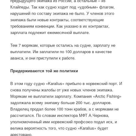
предыдущего экипажа из России, а остальные – из
Клайпеды. Так как судно ходит под «удобным» флагом,
нарушений по составу экипажа не было. У членов этого
экипажа были новые контракты, соответствующие
требованиям конвенции. Как указано в их контрактах,
зарплата подлежит ежемесячной выплате.
Тем 7 морякам, которые остались на судне, зарплату не
выплатили. Им заплатили по 100 долларов в качестве
аванса, и они приступили к работе.
Придерживаются той же политики
В этом году судно «Karalius» прибыло в норвежский порт. И
снова получены жалобы от уже новых членов экипажа.
Морякам не выплатили зарплату. Компания «Arctic Fishing»
задолжала всему экипажу больше 200 тыс. долларов.
Владелец продал более 100 тонн крабов, а с моряками не
рассчитался. По словам инспектора МФТ А.Чернова,
уполномоченный ими норвежский профсоюз подал иск, и
велика вероятность того, что судно «Karalius» будет
арестовано.